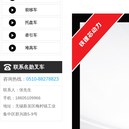
前移车
托盘车
牵引车
堆高车
联系名勋叉车
咨询热线：
0510-88278823
联系人：张先生
手机：18605109966
地址：无锡新吴区梅村镇工业
集中区群兴路5-9号