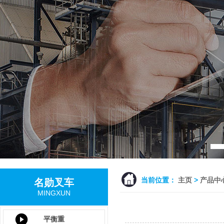
当前位置：
主页
>
产品中
名勋叉车
MINGXUN
平衡重